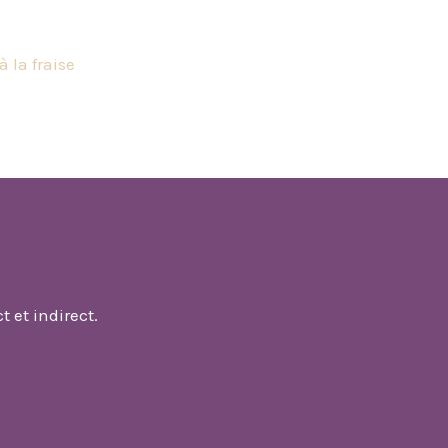
 la fraise
 et indirect.