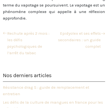
terme du vapotage se poursuivent. Le vapotage est un
phénomène complexe qui appelle à une réflexion
approfondie.
Rechute après 2 mois :
Epidyolex et ses effets
les défis
secondaires : un guide
psychologiques de
complet
l’arrêt du tabac
Nos derniers articles
Résistance drag S : guide de remplacement et
entretien
Les défis de la culture de mangues en france pour les