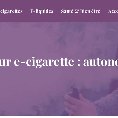
cigarettes
E-liquides
Santé & Bien être
Acce
r e-cigarette : auton