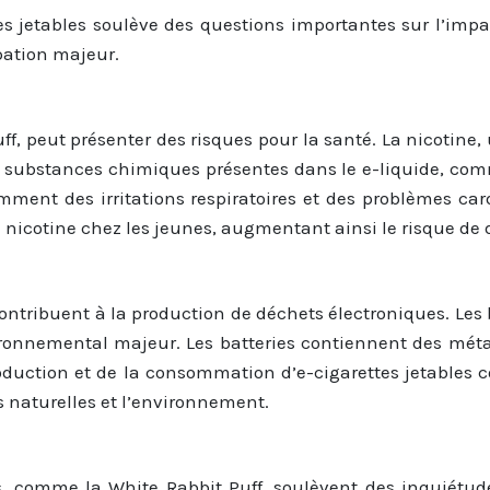
es jetables soulève des questions importantes sur l’impac
pation majeur.
Puff, peut présenter des risques pour la santé. La nicotine
 substances chimiques présentes dans le e-liquide, comme
ment des irritations respiratoires et des problèmes cardi
cotine chez les jeunes, augmentant ainsi le risque de d
contribuent à la production de déchets électroniques. Les 
ironnemental majeur. Les batteries contiennent des méta
uction et de la consommation d’e-cigarettes jetables co
s naturelles et l’environnement.
bles, comme la White Rabbit Puff, soulèvent des inquiétu